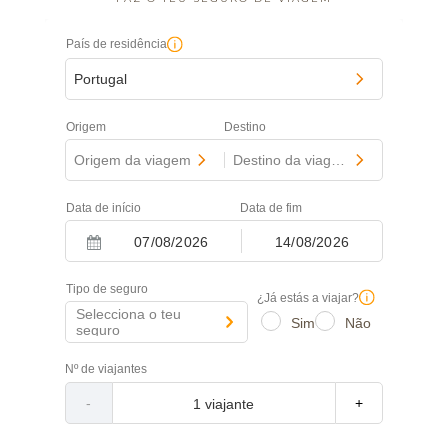
País de residência
Portugal
Origem
Destino
Origem da viagem
-
Destino da viagem
Data de início
Data de fim
-
Navigate
Navigate
forward
backward
Tipo de seguro
¿Já estás a viajar?
to
to
Selecciona o teu
Sim
Não
seguro
interact
interact
with
with
Nº de viajantes
the
the
calendar
calendar
-
+
and
and
select
select