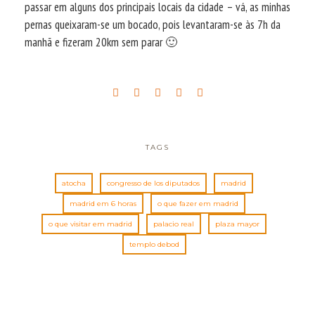
passar em alguns dos principais locais da cidade – vá, as minhas
pernas queixaram-se um bocado, pois levantaram-se às 7h da
manhã e fizeram 20km sem parar 🙂
TAGS
atocha
congresso de los diputados
madrid
madrid em 6 horas
o que fazer em madrid
o que visitar em madrid
palacio real
plaza mayor
templo debod